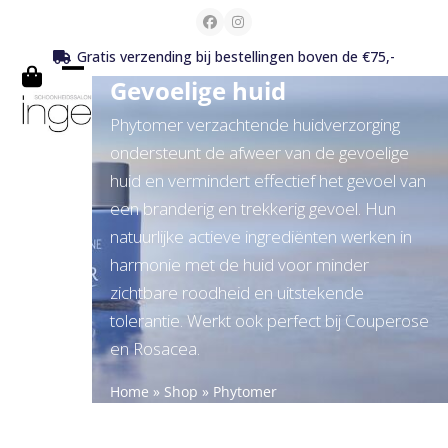
Skip
Facebook
Instagram
to
Gratis verzending bij bestellingen boven de €75,-
content
Gevoelige huid
Open
Close
mobile
mobile
Phytomer verzachtende huidverzorging
ondersteunt de afweer van de gevoelige
menu
menu
huid en vermindert effectief het gevoel van
een branderig en trekkerig gevoel. Hun
natuurlijke actieve ingrediënten werken in
harmonie met de huid voor minder
zichtbare roodheid en uitstekende
tolerantie. Werkt ook perfect bij Couperose
en Rosacea.
Home
»
Shop
»
Phytomer