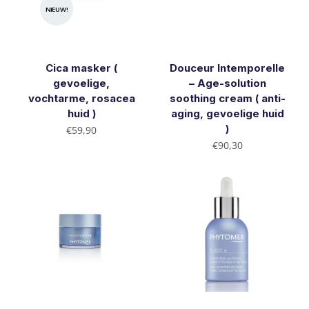
NIEUW!
Cica masker (
Douceur Intemporelle
gevoelige,
– Age-solution
vochtarme, rosacea
soothing cream ( anti-
huid )
aging, gevoelige huid
)
€
59,90
€
90,30