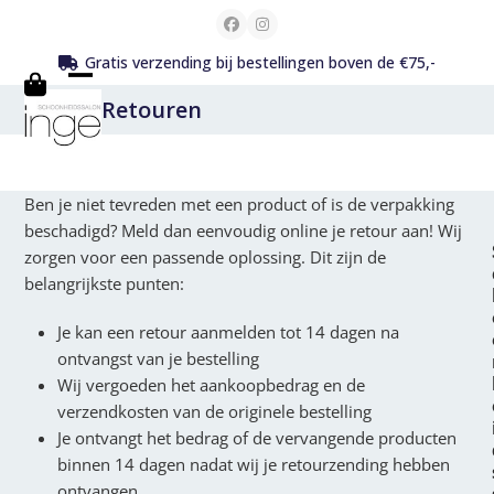
Skip
Facebook
Instagram
to
Gratis verzending bij bestellingen boven de €75,-
content
Open
Close
Retouren
mobile
mobile
menu
menu
Ben je niet tevreden met een product of is de verpakking
beschadigd? Meld dan eenvoudig online je retour aan! Wij
zorgen voor een passende oplossing. Dit zijn de
belangrijkste punten:
Je kan een retour aanmelden tot 14 dagen na
ontvangst van je bestelling
Wij vergoeden het aankoopbedrag en de
verzendkosten van de originele bestelling
Je ontvangt het bedrag of de vervangende producten
binnen 14 dagen nadat wij je retourzending hebben
ontvangen