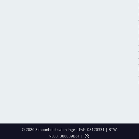
© 2026 Schoonheidssalon Inge | KvK: 08120331 | BTW:
NL001388039B61 |