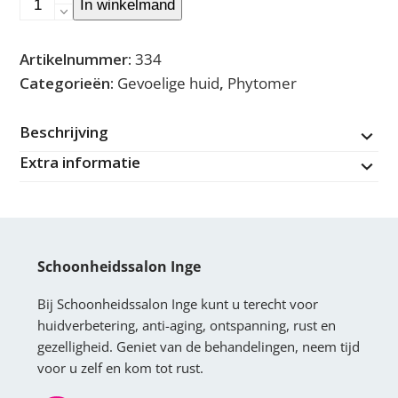
In winkelmand
Marine
-
Artikelnummer:
334
Velvet
Categorieën:
Gevoelige huid
,
Phytomer
soothing
cream
Beschrijving
(
Extra informatie
gevoelige
huid
)
aantal
Schoonheidssalon Inge
Bij Schoonheidssalon Inge kunt u terecht voor
huidverbetering, anti-aging, ontspanning, rust en
gezelligheid. Geniet van de behandelingen, neem tijd
voor u zelf en kom tot rust.