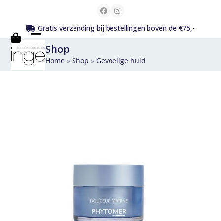
Skip
Facebook
Instagram
to
Gratis verzending bij bestellingen boven de €75,-
content
Open
Close
Shop
mobile
mobile
Home
»
Shop
»
Gevoelige huid
menu
menu