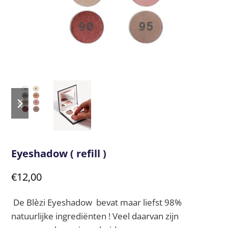
previous
next
slide
slide
Eyeshadow ( refill )
€
12,00
De Blèzi Eyeshadow bevat maar liefst 98%
natuurlijke ingrediënten ! Veel daarvan zijn