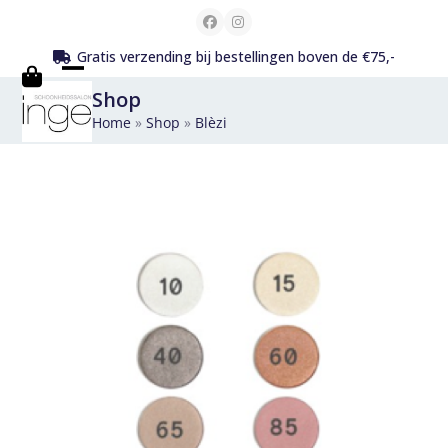
Skip
Facebook
Instagram
to
Gratis verzending bij bestellingen boven de €75,-
content
Open
Close
Shop
mobile
mobile
Home
»
Shop
»
Blèzi
menu
menu