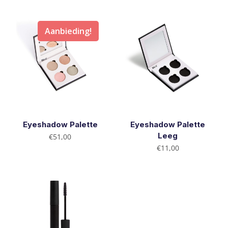
Aanbieding!
Eyeshadow Palette
Eyeshadow Palette
Oorspronkelijke
Huidige
Leeg
€
51,00
prijs
prijs
€
11,00
was:
is:
€59,00.
€51,00.