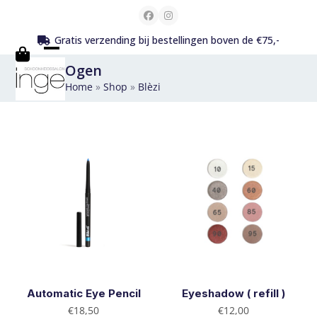
Skip
Facebook
Instagram
to
Gratis verzending bij bestellingen boven de €75,-
content
Open
Close
Ogen
mobile
mobile
Home
»
Shop
»
Blèzi
menu
menu
Automatic Eye Pencil
Eyeshadow ( refill )
€
18,50
€
12,00