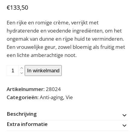
€
133,50
Een rijke en romige crème, verrijkt met
hydraterende en voedende ingrediënten, om het
ongemak van dunne en rijpe huid te verminderen.
Een vrouwelijke geur, zowel bloemig als fruitig met
een lichte amberachtige noot.
Time
In winkelmand
Control
Deep
Artikelnummer:
28024
Wrinkle
Categorieën:
Anti-aging
,
Vie
Firming
Rich
Beschrijving
Cream
Extra informatie
aantal