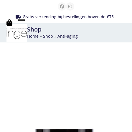
Skip
Facebook
Instagram
to
Gratis verzending bij bestellingen boven de €75,-
content
Open
Close
Shop
mobile
mobile
Home
»
Shop
»
Anti-aging
menu
menu