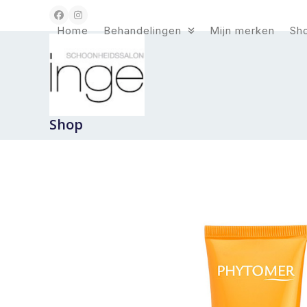
Skip
Facebook
Instagram
to
Home
Behandelingen
Mijn merken
Sh
content
Shop