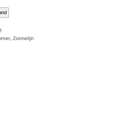
and
1
omer
,
Zonnelijn