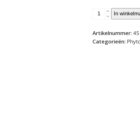
Sun
In winkelm
Radiance
-
Artikelnummer:
45
Self-
Categorieën:
Phyt
tanning
cream
face
and
body
aantal