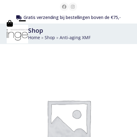
Skip
Facebook
Instagram
to
Gratis verzending bij bestellingen boven de €75,-
content
Open
Close
Shop
mobile
mobile
Home
»
Shop
»
Anti-aging XMF
menu
menu