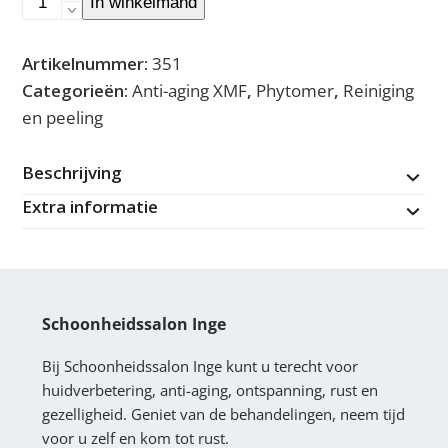
In winkelmand
XMF
Supreme
Artikelnummer:
351
Gel
Categorieën:
Anti-aging XMF
,
Phytomer
,
Reiniging
to
en peeling
Oil
aantal
Beschrijving
Extra informatie
Schoonheidssalon Inge
Bij Schoonheidssalon Inge kunt u terecht voor
huidverbetering, anti-aging, ontspanning, rust en
gezelligheid. Geniet van de behandelingen, neem tijd
voor u zelf en kom tot rust.