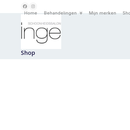
Skip
Facebook
Instagram
to
Home
Behandelingen
Mijn merken
Sh
content
Shop