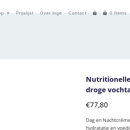
op
Prijslijst
Over Inge
Contact
0 Items
Nutritionelle
droge vocht
€
77,80
Dag en Nachtcréme.
hydratatie en voed