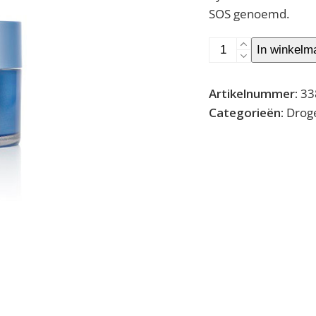
SOS genoemd.
Nutritionelle
In winkelm
-
dry
Artikelnummer:
33
skin
Categorieën:
Droge
rescue
cream
(
droge
vochtarme
huid
)
aantal