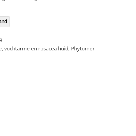
and
8
, vochtarme en rosacea huid
,
Phytomer