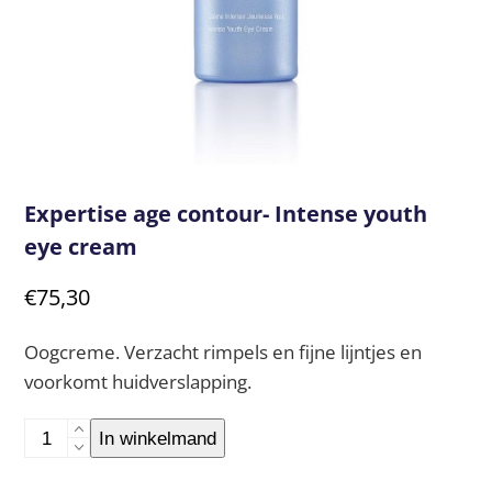
Expertise age contour- Intense youth
eye cream
€
75,30
Oogcreme. Verzacht rimpels en fijne lijntjes en
voorkomt huidverslapping.
Expertise
In winkelmand
age
contour-