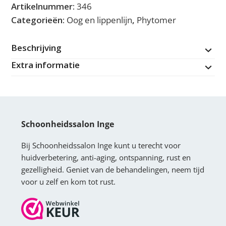
Artikelnummer:
346
Intense
Categorieën:
Oog en lippenlijn
,
Phytomer
youth
eye
Beschrijving
cream
Extra informatie
aantal
Schoonheidssalon Inge
Bij Schoonheidssalon Inge kunt u terecht voor
huidverbetering, anti-aging, ontspanning, rust en
gezelligheid. Geniet van de behandelingen, neem tijd
voor u zelf en kom tot rust.