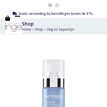
Skip
Facebook
Instagram
to
Gratis verzending bij bestellingen boven de €75,-
content
Open
Close
Shop
mobile
mobile
Home
»
Shop
»
Oog en lippenlijn
menu
menu