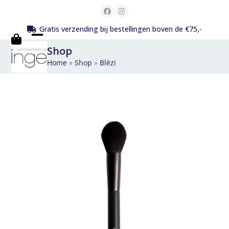
Skip
Facebook
Instagram
to
Gratis verzending bij bestellingen boven de €75,-
content
Open
Close
Shop
mobile
mobile
Home
»
Shop
»
Blèzi
menu
menu