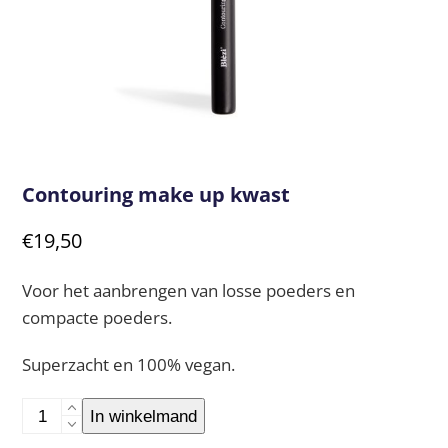
Contouring make up kwast
€
19,50
Voor het aanbrengen van losse poeders en
compacte poeders.
Superzacht en 100% vegan.
Contouring
In winkelmand
make