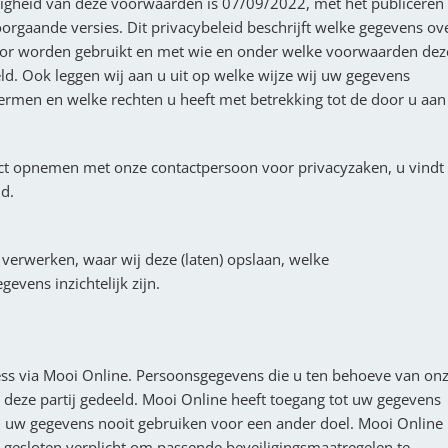
igheid van deze voorwaarden is 07/09/2022, met het publiceren
oorgaande versies. Dit privacybeleid beschrijft welke gegevens ov
or worden gebruikt en met wie en onder welke voorwaarden dez
. Ook leggen wij aan u uit op welke wijze wij uw gegevens
rmen en welke rechten u heeft met betrekking tot de door u aan
tact opnemen met onze contactpersoon voor privacyzaken, u vindt
d.
verwerken, waar wij deze (laten) opslaan, welke
evens inzichtelijk zijn.
ss via Mooi Online. Persoonsgegevens die u ten behoeve van on
 deze partij gedeeld. Mooi Online heeft toegang tot uw gegevens
en uw gegevens nooit gebruiken voor een ander doel. Mooi Online 
gesloten verplicht om passende beveiligingsmaatregelen te