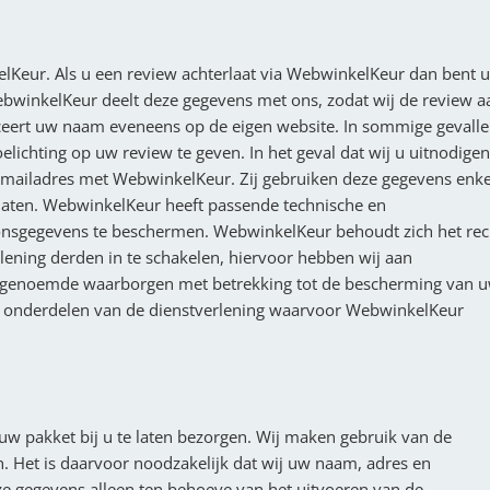
lKeur. Als u een review achterlaat via WebwinkelKeur dan bent u
bwinkelKeur deelt deze gegevens met ons, zodat wij de review a
eert uw naam eveneens op de eigen website. In sommige gevall
chting op uw review te geven. In het geval dat wij u uitnodigen
-mailadres met WebwinkelKeur. Zij gebruiken deze gegevens enke
 laten. WebwinkelKeur heeft passende technische en
nsgegevens te beschermen. WebwinkelKeur behoudt zich het rec
lening derden in te schakelen, hiervoor hebben wij aan
 genoemde waarborgen met betrekking tot de bescherming van 
e onderdelen van de dienstverlening waarvoor WebwinkelKeur
m uw pakket bij u te laten bezorgen. Wij maken gebruik van de
. Het is daarvoor noodzakelijk dat wij uw naam, adres en
 gegevens alleen ten behoeve van het uitvoeren van de