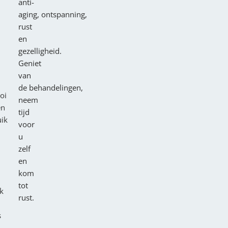
anti-
aging, ontspanning,
rust
en
gezelligheid.
Geniet
van
de behandelingen,
oi
neem
en
tijd
uik
voor
u
zelf
en
kom
tot
k
rust.
s