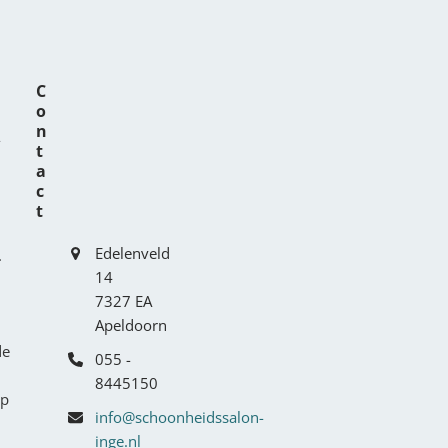
C
o
n
-
t
a
c
t
Edelenveld
.
14
7327 EA
Apeldoorn
de
055 -
8445150
op
info@schoonheidssalon-
inge.nl