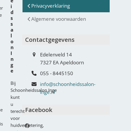
e
Privacyverklaring
i
er
d
e
s
Algemene voorwaarden
s
a
l
Contactgegevens
o
n
I
Edelenveld 14
n
7327 EA Apeldoorn
g
e
055 - 8445150
Bij
info@schoonheidssalon-
Schoonheidssalon Inge
inge.nl
kunt
u
Facebook
ze
terecht
voor
is
huidverbetering,
Facebook