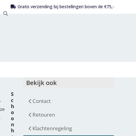
Gratis verzending bij bestellingen boven de €75,-
Bekijk ook
S
c
Contact
r
h
nze
o
Retouren
.
o
n
Klachtenregeling
h