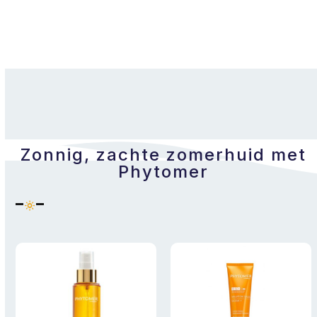
Zonnig, zachte zomerhuid met
Phytomer
Use
the
left
and