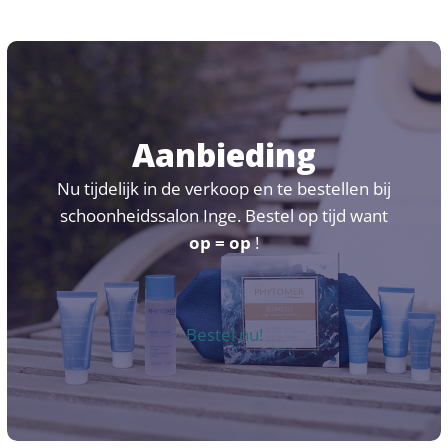
first
slide
Aanbieding
Nu tijdelijk in de verkoop en te bestellen bij
schoonheidssalon Inge. Bestel op tijd want
op = op
!
Bestel nu!