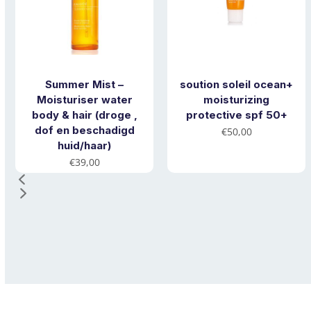
right
arrow
keys
to
access
Summer Mist –
soution soleil ocean+
Moisturiser water
moisturizing
the
body & hair (droge ,
protective spf 50+
carousel
dof en beschadigd
€
50,00
navigation
huid/haar)
buttons
€
39,00
Press
escape
to
go
to
the