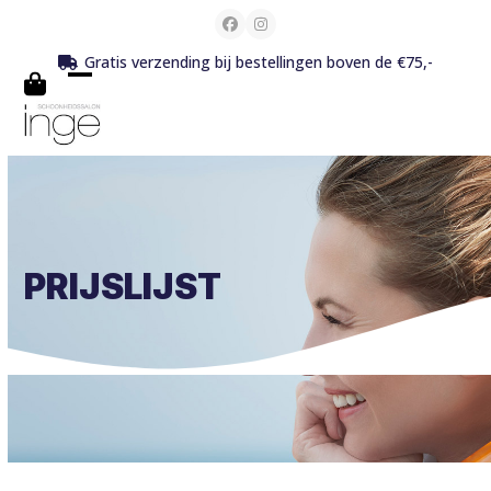
Skip
Facebook
Instagram
to
Gratis verzending bij bestellingen boven de €75,-
content
Open
Close
mobile
mobile
menu
menu
PRIJSLIJST