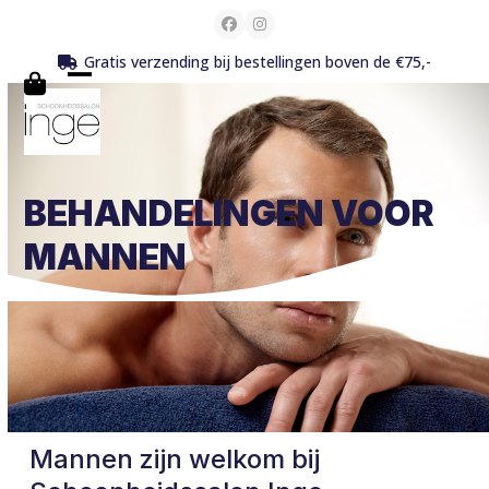
Skip
Facebook
Instagram
to
Gratis verzending bij bestellingen boven de €75,-
content
Open
Close
mobile
mobile
menu
menu
BEHANDELINGEN VOOR
MANNEN
Mannen zijn welkom bij